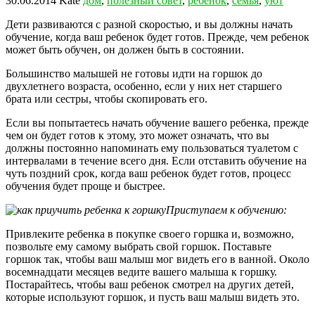
30.06.2014
Kate
дом
,
полезный совет
,
ребенок
,
семья
,
уют
Дети развиваются с разной скоростью, и вы должны начать
обучение, когда ваш ребенок будет готов. Прежде, чем ребенок
может быть обучен, он должен быть в состоянии.
Большинство малышей не готовы идти на горшок до
двухлетнего возраста, особенно, если у них нет старшего
брата или сестры, чтобы скопировать его.
Если вы попытаетесь начать обучение вашего ребенка, прежде
чем он будет готов к этому, это может означать, что вы
должны постоянно напоминать ему пользоваться туалетом с
интервалами в течение всего дня. Если отставить обучение на
чуть поздний срок, когда ваш ребенок будет готов, процесс
обучения будет проще и быстрее.
Приступаем к обучению:
Привлеките ребенка в покупке своего горшка и, возможно,
позвольте ему самому выбрать свой горшок. Поставьте
горшок так, чтобы ваш малыш мог видеть его в ванной. Около
восемнадцати месяцев ведите вашего малыша к горшку.
Постарайтесь, чтобы ваш ребенок смотрел на других детей,
которые используют горшок, и пусть ваш малыш видеть это.