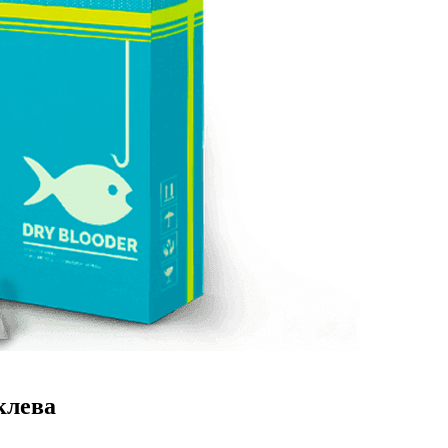
клева