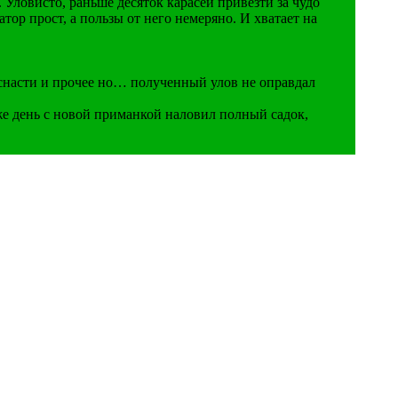
 Уловисто, раньше десяток карасей привезти за чудо
тор прост, а пользы от него немеряно. И хватает на
 снасти и прочее но… полученный улов не оправдал
же день с новой приманкой наловил полный садок,