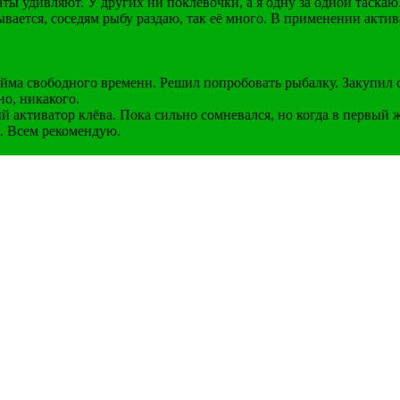
ы удивляют. У других ни поклёвочки, а я одну за одной таскаю.
вается, соседям рыбу раздаю, так её много. В применении актива
уйма свободного времени. Решил попробовать рыбалку. Закупил
но, никакого.
й активатор клёва. Пока сильно сомневался, но когда в первый 
ь. Всем рекомендую.