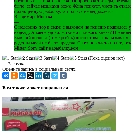
Отличный активатор клёва! Попробовал трижды, результат
было, сейчас мешками вожу. Жена психует, чистить отказы
полноценную рыбалку, за полчаса не выдыхается.
Владимир, Москва
—
С недавних пор в связи с выходом на пенсию появилась 
надежд. А какое удовольствие от плохого клёва? Правиль
Бывший коллега (тоже рыбак) посоветовал так называемы
радости моей не было предела. С тех пор часто пользуюс
Mister_Som, сайт нарыбалку.ком
(Пока оценок нет)
Загрузка...
Оцените запись в социальный сетях!
Вам также может понравиться