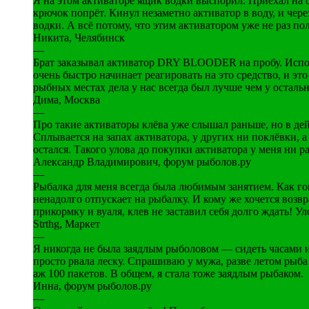
Я на этом активаторе ящик водки выспорил. Приехал на оз
крючок попрёт. Кинул незаметно активатор в воду, и чер
водки. А всё потому, что этим активатором уже не раз пол
Никита, Челябинск
—
Брат заказывал активатор DRY BLOODER на пробу. Исполь
очень быстро начинает реагировать на это средство, и эт
рыбных местах дела у нас всегда был лучше чем у остальн
Дима, Москва
—
Про такие активаторы клёва уже слышал раньше, но в дейс
Сплывается на запах активатора, у других ни поклёвки, а
остался. Такого улова до покупки активатора у меня ни р
Александр Владимирович, форум рыболов.ру
—
Рыбалка для меня всегда была любимым занятием. Как го
ненадолго отпускает на рыбалку. И кому же хочется возв
прикормку и вуаля, клев не заставил себя долго ждать! У
Strthg, Маркет
—
Я никогда не была заядлым рыболовом — сидеть часами и
просто рвала леску. Спрашиваю у мужа, разве летом рыба 
аж 100 пакетов. В общем, я стала тоже заядлым рыбаком.
Инна, форум рыболов.ру
—