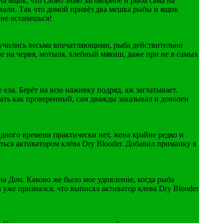
на ящик, что слово знаю заговорное и рыба сама на
ывали. Так что домой привёз два мешка рыбы и ящик
 не останешься!
лучились весьма впечатляющими, рыба действительно
ле на червя, мотыля, хлебный мякиш, даже при не в самых
 ела. Берёт на всю наживку подряд, аж заглатывает.
овать как проверенный, сам дважды заказывал и доволен
дного времени практически нет, жена крайне редко и
аться активатором клёва Dry Blooder. Добавил приманку в
а Дон. Каково же было мое удивление, когда рыба
а уже признался, что выписал активатор клева Dry Blooder