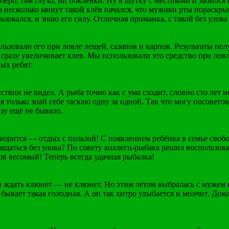
еро, там глухо, ни поклёвки. Ну в шутку с местными и забился 
ез несколько минут такой клёв начался, что мужики рты пораскр
ьзовался, и знаю его силу. Отличная приманка, с такой без улова
зовали его при ловле лещей, сазанов и карпов. Результаты по
о сразу увеличивает клев. Мы использовали это средство при лов
ых ребят.
твии не видел. А рыба точно как с ума сходит, словно сто лет не
 я только знай себе таскаю одну за одной. Так что могу посовет
азу ещё не бывало.
ворится — отдых с пользой! С появлением ребёнка в семье свобо
ращаться без улова? По совету коллеги-рыбака решил воспользов
лов весомый! Теперь всегда удачная рыбалка!
 ждать клюнет — не клюнет. Но этим летом выбралась с мужем н
бывает такая голодная. А он так хитро улыбается и молчит. Дом