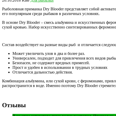
20.10.2018
Kate
Для рыбалки
Рыболовная приманка Dry Blooder представляет собой активатор
его популярным среди рыбаков в различных условиях.
В основе Dry Blooder – смесь альбумина и искусственных фер
сухой кровью. Набор искусственно синтезированных феромонов
Состав воздействует на разные виды рыб и отличается следу
Может увеличить улов в два и более раз.
Универсален, подходит для привлечения всех видов рыбы
Безопасен, не содержит вредных примесей.
Прост и удобен в использовании в трудных условиях
Отличается дальностью действия.
Комбинация альбумина, или сухой крови, с феромонами, прив
распространится в воде. Именно поэтому Dry Blooder стремите
Отзывы