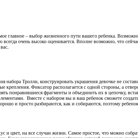
амое главное – выбор жизненного пути вашего ребенка. Возможн
 всегда очень высоко оценивается. Вполне возможно, что сейча
вас.
я набора Тролли, конструировать украшения девочке не состави
е крепления. Фиксатор располагается с одной стороны, а отверс
взять понравившиеся фрагменты и объединить их в цепочку, вста
лементами. Вместе с набором вы и ваш ребенок сможете создат
хорошо и просто разбираются, как и собираются, поэтому ребено
 и цвет, на все случаи жизни. Самое простое, что можно собрат