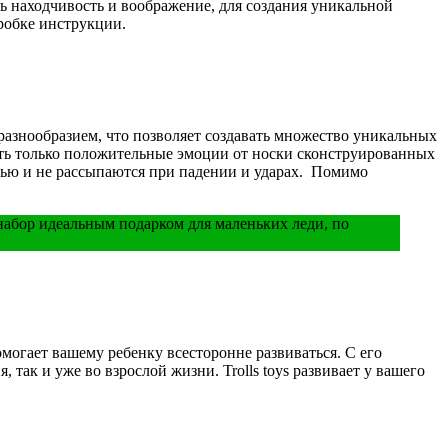
ть находчивость и воображение, для создания уникальной
робке инструкции.
 разнообразием, что позволяет создавать множество уникальных
ать только положительные эмоции от носки сконструированных
тью и не рассыпаются при падении и ударах. Помимо
набор идеальным подарком для маленьких леди, по
могает вашему ребенку всесторонне развиваться. С его
так и уже во взрослой жизни. Trolls toys развивает у вашего