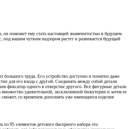
о, он поможет ему стать настоящей знаменитостью в будущем.
с, под вашим чутким надзором растет и развивается будущий
т большого труда. Его устройство доступно и понятно даже
тие для его входа с другой. Соединять между собой детали
вив фиксатор одного в отверстие другого. Все фигурные детали
ь множество удивительной, эксклюзивной бижутерии и затем ее
к сможет, со временем дополнять уже имеющиеся изделия
ь из 95 элементов детского бисерного набора это