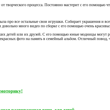
е от творческого процесса. Постоянно мастерит с его помощью ч
абыла про все остальные свои игрушки. Собирает украшения и вс
ети довольно много видео по сборке с его помощью очень красивы
аших детей или их друзей. С его помощью юные модницы могут р
рекрасных фото на память в семейный альбом. Отличный повод, ч
 моторику!
сная развивающая вещь для детей