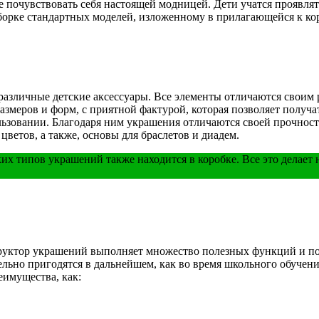
ке почувствовать себя настоящей модницей. Дети учатся проявля
борке стандартных моделей, изложенному в прилагающейся к ко
 различные детские аксессуары. Все элементы отличаются своим
змеров и форм, с приятной фактурой, которая позволяет получ
льзовании. Благодаря ним украшения отличаются своей прочнос
цветов, а также, основы для браслетов и диадем.
их типов украшений также находится в коробке. Все это делает 
структор украшений выполняет множество полезных функций и по
ьно пригодятся в дальнейшем, как во время школьного обучения, 
еимущества, как: