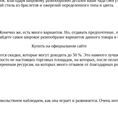
лок. Благодаря широкому разнообразию деталей ваши чада смогу
й стиль из браслетов и ожерелий определенного типа и цвета.
Конечно же, есть много вариантов. Но, отдавать предпочтение, 
айдете самое широкое разнообразие вариантов данного товара и 
Купить на официальном сайте
тся скидки, которые могут доходить до 50 %. Это намного лучше
просто не настоящих торговых площадок, на которых, после опла
еренным ресурсам, на которых много отзывов от благодарных ро
овольствием наблюдаем, как она играет и развивается. Очень инт