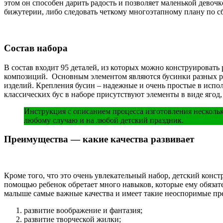
этом он способен дарить радость и позволяет маленькой девоч
бижутерии, либо следовать четкому многоэтапному плану по с
Состав набора
В состав входит 95 деталей, из которых можно конструировать
композиций. Основным элементом являются бусинки разных ра
изделий. Крепления бусин – надежные и очень простые в испо
классических бус в наборе присутствуют элементы в виде ягод, 
Инструкция с описанием процесса изготовления нескольк
любому случаю и на любой детский праздник.
Преимущества — какие качества развивает
Кроме того, что это очень увлекательный набор, детский кон
помощью ребенок обретает много навыков, которые ему обязател
малыше самые важные качества и имеет такие неоспоримые пр
развитие воображение и фантазия;
развитие творческой жилки;