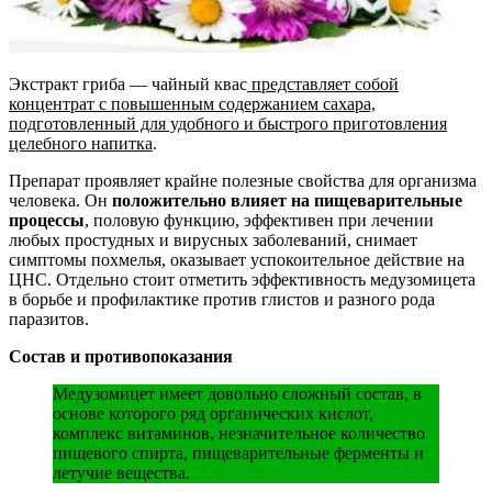
Экстракт гриба — чайный квас
представляет собой
концентрат с повышенным содержанием сахара,
подготовленный для удобного и быстрого приготовления
целебного напитка
.
Препарат проявляет крайне полезные свойства для организма
человека. Он
положительно влияет на пищеварительные
процессы
, половую функцию, эффективен при лечении
любых простудных и вирусных заболеваний, снимает
симптомы похмелья, оказывает успокоительное действие на
ЦНС. Отдельно стоит отметить эффективность медузомицета
в борьбе и профилактике против глистов и разного рода
паразитов.
Состав и противопоказания
Медузомицет имеет довольно сложный состав, в
основе которого ряд органических кислот,
комплекс витаминов, незначительное количество
пищевого спирта, пищеварительные ферменты и
летучие вещества.