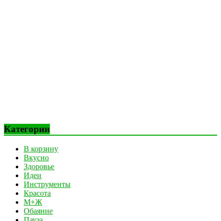
Категории
В корзину
Вкусно
Здоровье
Идеи
Инструменты
Красота
М+Ж
Обаяние
Пауза