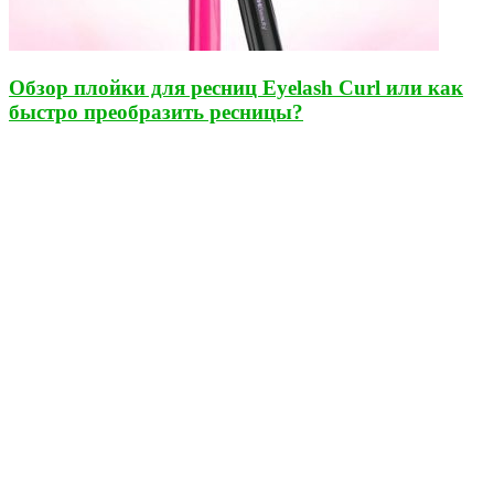
Обзор плойки для ресниц Eyelash Curl или как
быстро преобразить ресницы?