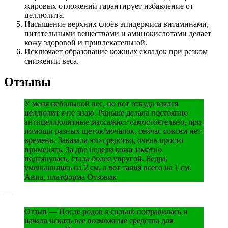
жировых отложений гарантирует избавление от
целлюлита.
Насыщение верхних слоёв эпидермиса витаминами,
питательными веществами и аминокислотами делает
кожу здоровой и привлекательной.
Исключает образование кожных складок при резком
снижении веса.
Отзывы
У меня небольшой вес, но вот откуда взялся
целлюлит я не знаю. Раньше делала постоянно
антицеллюлитные массажист самостоятельно, при
помощи разных щеток/мочалок, сейчас совсем нет
времени. Заказала это средство, очень просто
применять. За две недели кожа заметно
подтянулась, стала более упругой. Бедра
уменьшились на 2 см, а вот талия всего на 1 см.
Анна, платформа Отзовик
—
Отзыв — После родов я сильно поправилась и
начала искать все возможные средства для