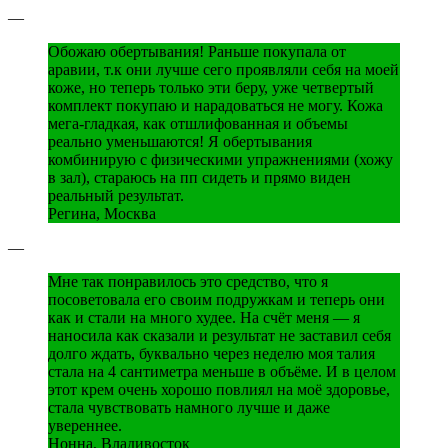
—
Обожаю обертывания! Раньше покупала от
аравии, т.к они лучше сего проявляли себя на моей
коже, но теперь только эти беру, уже четвертый
комплект покупаю и нарадоваться не могу. Кожа
мега-гладкая, как отшлифованная и объемы
реально уменьшаются! Я обертывания
комбинирую с физическими упражнениями (хожу
в зал), стараюсь на пп сидеть и прямо виден
реальный результат.
Регина, Москва
—
Мне так понравилось это средство, что я
посоветовала его своим подружкам и теперь они
как и стали на много худее. На счёт меня — я
наносила как сказали и результат не заставил себя
долго ждать, буквально через неделю моя талия
стала на 4 сантиметра меньше в объёме. И в целом
этот крем очень хорошо повлиял на моё здоровье,
стала чувствовать намного лучше и даже
увереннее.
Нонна, Владивосток