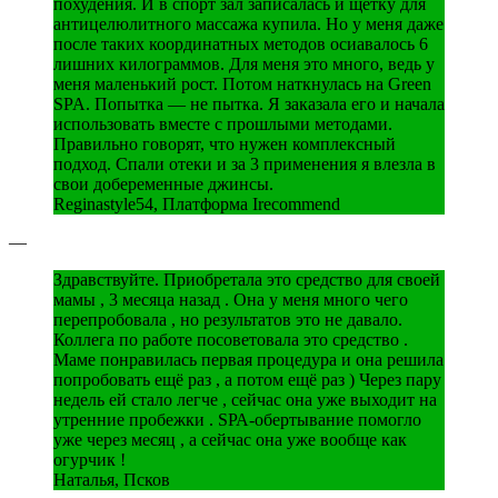
похудения. И в спорт зал записалась и щетку для
антицелюлитного массажа купила. Но у меня даже
после таких координатных методов осиавалось 6
лишних килограммов. Для меня это много, ведь у
меня маленький рост. Потом наткнулась на Green
SPA. Попытка — не пытка. Я заказала его и начала
использовать вместе с прошлыми методами.
Правильно говорят, что нужен комплексный
подход. Спали отеки и за 3 применения я влезла в
свои добеременные джинсы.
Reginastyle54, Платформа Irecommend
—
Здравствуйте. Приобретала это средство для своей
мамы , 3 месяца назад . Она у меня много чего
перепробовала , но результатов это не давало.
Коллега по работе посоветовала это средство .
Маме понравилась первая процедура и она решила
попробовать ещё раз , а потом ещё раз ) Через пару
недель ей стало легче , сейчас она уже выходит на
утренние пробежки . SРА-обертывание помогло
уже через месяц , а сейчас она уже вообще как
огурчик !
Наталья, Псков