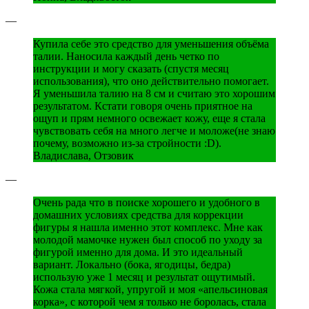
—
Купила себе это средство для уменьшения объёма
талии. Наносила каждый день четко по
инструкции и могу сказать (спустя месяц
использования), что оно действительно помогает.
Я уменьшила талию на 8 см и считаю это хорошим
результатом. Кстати говоря очень приятное на
ощуп и прям немного освежает кожу, еще я стала
чувствовать себя на много легче и моложе(не знаю
почему, возможно из-за стройности :D).
Владислава, Отзовик
—
Очень рада что в поиске хорошего и удобного в
домашних условиях средства для коррекции
фигуры я нашла именно этот комплекс. Мне как
молодой мамочке нужен был способ по уходу за
фигурой именно для дома. И это идеальный
вариант. Локально (бока, ягодицы, бедра)
использую уже 1 месяц и результат ощутимый.
Кожа стала мягкой, упругой и моя «апельсиновая
корка», с которой чем я только не боролась, стала