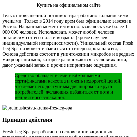
Купить на официальном сайте
Гель от повышенной потливостиразработано голландскими
учеными. Только в 2014 году крем был официально завезен в
Росию. На данный момент им воспользовалось уже более 1
000 000 человек. Использовать может любой человек,
независимо от его пола и возраста (кроме случаев
индивидуальной непереносимости). Уникальный состав Fresh
Leg Spa позволяет избавиться от гипергидроза навсегда.
Основа действия состоит в уничтожении микробов и вредных
микроорганизмов, которые размножаются в условиях пота,
дают ужасный запах и прочие неприятные ощущения.
Средство обладает всеми необходимыми
сертификатами качества и очень недорогой ценой,
что делает его доступным для широкого круга
потребителей, желающих избавиться от пота и
неприятного запаха ног.
Принцип действия
Fresh Leg Spa разработан на основе инновационных