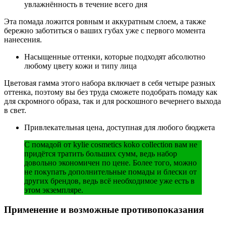
увлажнённость в течение всего дня
Эта помада ложится ровным и аккуратным слоем, а также
бережно заботиться о ваших губах уже с первого момента
нанесения.
Насыщенные оттенки, которые подходят абсолютно
любому цвету кожи и типу лица
Цветовая гамма этого набора включает в себя четыре разных
оттенка, поэтому вы без труда сможете подобрать помаду как
для скромного образа, так и для роскошного вечернего выхода
в свет.
Привлекательная цена, доступная для любого бюджета
С помадой от kylie cosmetics koko collection вам не
придётся тратить больших сумм, ведь набор
довольно экономичен по цене. Более того, можно
не покупать дополнительные помады и блески от
других брендов, ведь всё необходимое уже есть в
этом экземпляре.
Применение и возможные противопоказания