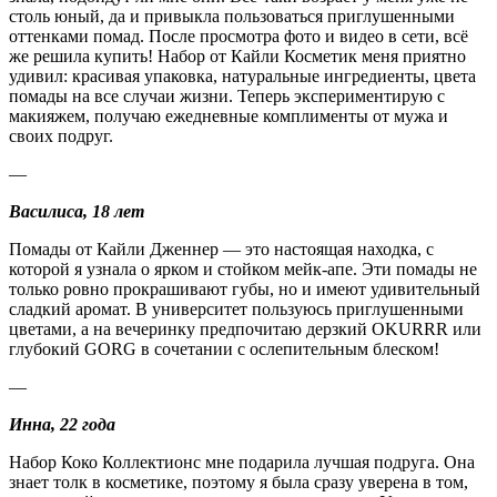
столь юный, да и привыкла пользоваться приглушенными
оттенками помад. После просмотра фото и видео в сети, всё
же решила купить! Набор от Кайли Косметик меня приятно
удивил: красивая упаковка, натуральные ингредиенты, цвета
помады на все случаи жизни. Теперь экспериментирую с
макияжем, получаю ежедневные комплименты от мужа и
своих подруг.
—
Василиса, 18 лет
Помады от Кайли Дженнер — это настоящая находка, с
которой я узнала о ярком и стойком мейк-апе. Эти помады не
только ровно прокрашивают губы, но и имеют удивительный
сладкий аромат. В университет пользуюсь приглушенными
цветами, а на вечеринку предпочитаю дерзкий OKURRR или
глубокий GORG в сочетании с ослепительным блеском!
—
Инна, 22 года
Набор Коко Коллектионс мне подарила лучшая подруга. Она
знает толк в косметике, поэтому я была сразу уверена в том,