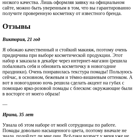
низкого качества. Лишь оформляя заявку на официальном
сайте, можно быть уверенным в том, что вы гарантированно
получите проверенную косметику от известного бренда.
Отзывы
Виктория, 21 год
Я обожаю качественный и стойкий макияж, поэтому очень
придирчива при выборе косметической продукции. Этот
набор я заказала в декабре через интернет-магазин (решила
побаловать себя и обновить косметичку в новогодние
праздники). Очень понравилась текстура помады! Пользуюсь
сейчас, в основном, бежевым и тёмно-вишневым оттенком. А
вот в новогоднюю ночь решила сделать акцент на губах с
помощью ярко-розовой помады с блеском: окружающие были
в восторге от моего образа!
—
Ирина, 35 лет
Узнала об этом наборе от моей сотрудницы по работе.
Помады довольно насыщенного цвета, поэтому вначале не
знала, подойдут ли мне они. Всё-таки возраст у меня уже не