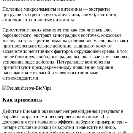
Полезные микроэлементы и витамины
— экстракты
цитрусовых (грейпфрукта, апельсина, лайма), алатонин,
аминокислоты и чистые витамины.
Присутствие таких компонентов как сок листьев алоэ
барбадосского, экстракт виноградных косточек, кокосовое
масло, экстракт цветов ромашки, оливковое масло оказывают
противовоспалительное действие, защищают кожу от
воздействия негативных факторов окружающей среды, в том
числе блокируя, свободные радикалы, оказывает смягчающее,
успокаивающее действия. Натуральные компоненты
препятствуют преждевременному появлению морщин,
насыщают кожу влагой и являются отличными
антиоксидантами.
Как применять
Действие Биовайп оказывает непревзойденный результат в
борьбе с возрастными несовершенствами кожи. Для
достижения оптимального эффекта наберите примерно три –
четыре столовые ложки сыворотки и нанесите на лицо,
подождите 10 минут и дайте впитаться, затем смойте теплой