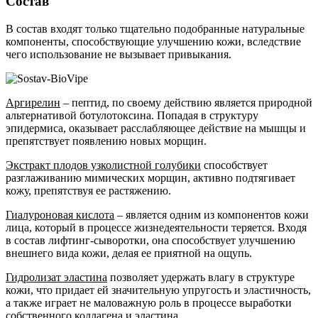
Состав
В состав входят только тщательно подобранные натуральные
компоненты, способствующие улучшению кожи, вследствие
чего использование не вызывает привыкания.
Аргирелин
– пептид, по своему действию является природной
альтернативой ботулотоксина. Попадая в структуру
эпидермиса, оказывает расслабляющее действие на мышцы и
препятствует появлению новых морщин.
Экстракт плодов узколистной голубики
способствует
разглаживанию мимических морщин, активно подтягивает
кожу, препятствуя ее растяжению.
Гиалуроновая кислота
– является одним из компонентов кожи
лица, который в процессе жизнедеятельности теряется. Входя
в состав лифтинг-сыворотки, она способствует улучшению
внешнего вида кожи, делая ее приятной на ощупь.
Гидролизат эластина
позволяет удержать влагу в структуре
кожи, что придает ей значительную упругость и эластичность,
а также играет не маловажную роль в процессе выработки
собственного коллагена и эластина.