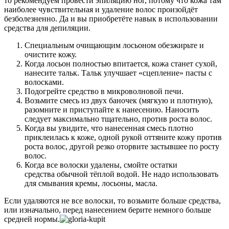
то рекомендуем провести эпиляцию ног, потому что кожа там
наиболее чувствительная и удаление волос произойдёт
безболезненно. Да и вы приобретёте навык в использовании
средства для депиляции.
Специальным очищающим лосьоном обезжирьте и
очистите кожу.
Когда лосьон полностью впитается, кожа станет сухой,
нанесите тальк. Тальк улучшает «сцепление» пасты с
волосками.
Подогрейте средство в микроволновой печи.
Возьмите смесь из двух баночек (мягкую и плотную),
разомните и приступайте к нанесению. Наносить
следует максимально тщательно, против роста волос.
Когда вы увидите, что нанесенная смесь плотно
приклеилась к коже, одной рукой оттяните кожу против
роста волос, другой резко оторвите застывшее по росту
волос.
Когда все волоски удалены, смойте остатки
средства обычной тёплой водой. Не надо использовать
для смывания кремы, лосьоны, масла.
Если удаляются не все волоски, то возьмите больше средства,
или изначально, перед нанесением берите немного больше
средней нормы.