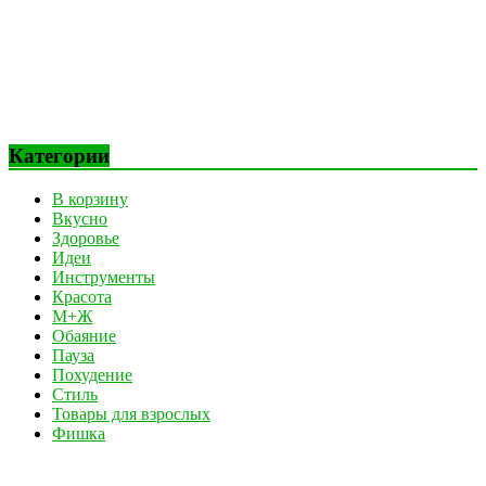
Категории
В корзину
Вкусно
Здоровье
Идеи
Инструменты
Красота
М+Ж
Обаяние
Пауза
Похудение
Стиль
Товары для взрослых
Фишка