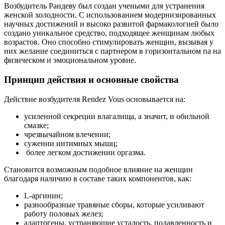
Возбудитель Рандеву был создан учеными для устранения
женской холодности. С использованием модернизированных
научных достижений и высоко развитой фармакологией было
создано уникальное средство, подходящее женщинам любых
возрастов. Оно способно стимулировать женщин, вызывая у
них желание соединиться с партнером в горизонтальном па на
физическом и эмоциональном уровне.
Принцип действия и основные свойства
Действие возбудителя Rendez Vous основывается на:
усиленной секреции влагалища, а значит, и обильной
смазке;
чрезвычайном влечении;
сужении интимных мышц;
более легком достижении оргазма.
Становится возможным подобное влияние на женщин
благодаря наличию в составе таких компонентов, как:
L-аргинин;
разнообразные травяные сборы, которые усиливают
работу половых желез;
адаптогены, устраняющие усталость, подавленность и