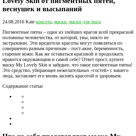
Lovely Skin от пигментных пятен,
веснушек и высыпаний
24.08.2016
Kate
красота
,
маски
,
маски для лица
Пигментные пятна – один из злейших врагов всей прекрасной
половины человечества, от которой, увы, никто не
застрахован. Эти вредители красоты могут появляться по
совершенно разным причинам – пост-акне, беременность,
старение кожи. Как же оставаться красивой и продолжать
нравится окружающим и самой себе? Ответ прост, купите
маску My Lovely Skin и забудьте, что такое пигментные пятна!
Это средство, убирающее нежелательных «гостей» с вашего
лица, заставляет его вновь засиять красотой и здоровьем.
Содержание статьи