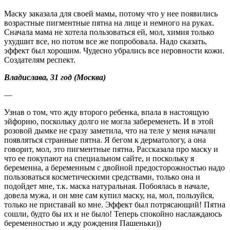
Маску заказала для своей мамы, потому что у нее появились
возрастные пигментные пятна на лице и немного на руках.
Сначала мама не хотела пользоваться ей, мол, химия только
ухудшит все, но потом все же попробовала. Надо сказать,
эффект был хорошим. Чудесно убрались все неровности кожи.
Создателям респект.
Владислава, 31 год (Москва)
—
Узнав о том, что жду второго ребенка, впала в настоящую
эйфорию, поскольку долго не могла забеременеть. И в этой
розовой дымке не сразу заметила, что на теле у меня начали
появляться странные пятна. Я бегом к дерматологу, а она
говорит, мол, это пигментные пятна. Рассказала про маску и
что ее покупают на специальном сайте, и поскольку я
беременна, а беременным с двойной предосторожностью надо
пользоваться косметическими средствами, только она и
подойдет мне, т.к. маска натуральная. Побоялась в начале,
довела мужа, и он мне сам купил маску, на, мол, пользуйся,
только не приставай ко мне. Эффект был потрясающий! Пятна
сошли, будто бы их и не было! Теперь спокойно наслаждаюсь
беременностью и жду рождения Пашеньки))