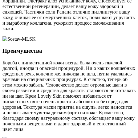
морщинки. Экстракт алоэ успокаивает кожу, способствует ее
естественной регенерации, делает вашу кожу здоровой и
сияющей. Частички соли Рапана отлично пиллингуют вашу
кожу, очищая ее от омертвевших клеток, повышают упругость
и выработку коллагена, ускоряют процесс омолаживания
кожи.
Преимущества
Борьба с пигментацией кожи всегда была очень тяжелой,
долгой, иногда и опасной процедурой. Ни о каких волшебных
средствах речь, конечно же, никогда не шла, пятна удалялись
врачами на специальных процедурах. К счастью, теперь об
этом можно забыть. Человечество делает огромные шаги в
своем развитии и средства для красоты стараются не отставать
ни на шаг. Крем Lovely Skin поможет избавиться от
пигментных пятен очень просто и абсолютно без вреда для
здоровья. Текстура маски приятна на ощупь, легко наносится
и не вызывает чувства дискомфорта на коже. Кроме того,
благодаря своему натуральному составу, обогащает вашу кожу
полезными веществами и дарит здоровый и естественный
цвет лица.