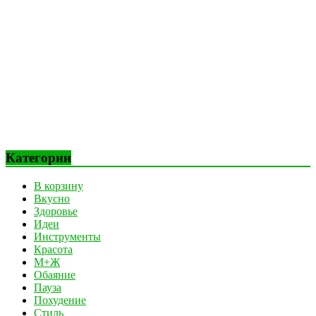
Категории
В корзину
Вкусно
Здоровье
Идеи
Инструменты
Красота
М+Ж
Обаяние
Пауза
Похудение
Стиль