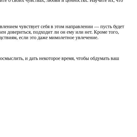
те о своих чувствах, любви и ценностях. Научите их, что
давлением чувствует себя в этом направлении — пусть будет
ен довериться, подходит ли он ему или нет. Кроме того,
дствиям, если это даже мимолетное увлечение.
 осмыслить, и дать некоторое время, чтобы обдумать ваш