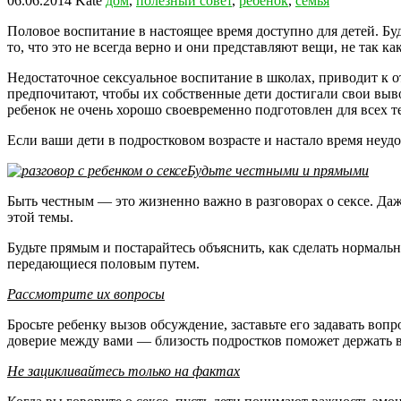
06.06.2014
Kate
дом
,
полезный совет
,
ребенок
,
семья
Половое воспитание в настоящее время доступно для детей. Бу
то, что это не всегда верно и они представляют вещи, не так как
Недостаточное сексуальное воспитание в школах, приводит к о
предпочитают, чтобы их собственные дети достигали свои выво
ребенок не очень хорошо своевременно подготовлен для всех те
Если ваши дети в подростковом возрасте и настало время неуд
Будьте честными и прямыми
Быть честным — это жизненно важно в разговорах о сексе. Даж
этой темы.
Будьте прямым и постарайтесь объяснить, как сделать нормальн
передающиеся половым путем.
Рассмотрите их вопросы
Бросьте ребенку вызов обсуждение, заставьте его задавать воп
доверие между вами — близость подростков поможет держать ва
Не зацикливайтесь только на фактах