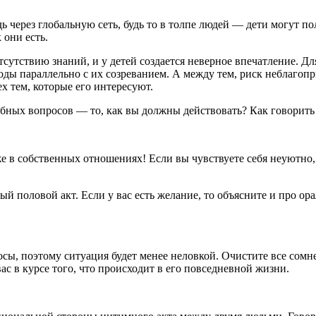
дь через глобальную сеть, будь то в толпе людей — дети могут 
 они есть.
тсутствию знаний, и у детей создается неверное впечатление.
Дл
ды параллельно с их созреванием. А между тем, риск неблагопр
х тем, которые его интересуют.
обных вопросов — то, как вы должны действовать? Как говорить 
е в собственных отношениях! Если вы чувствуете себя неуютно, 
ый половой акт. Если у вас есть желание, то объясните и про о
росы, поэтому ситуация будет менее неловкой. Очистите все сомн
с в курсе того, что происходит в его повседневной жизни.