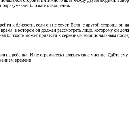
циональной стороны интимного акта между двумя людьми. Говори
ю подразумевает близкие отношения.
рейти к близости, если он не хочет. Если, с другой стороны он 
 время, в котором он должен рассмотреть лицо, которому он долж
шная близость может привести к серьезным эмоциональным после
ия на ребенка. И не стремитесь навязать свое мнение. Дайте ему
ечением времени.