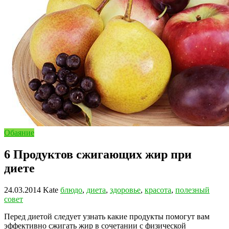
Обаяние
6 Продуктов сжигающих жир при
диете
24.03.2014
Kate
блюдо
,
диета
,
здоровье
,
красота
,
полезный
совет
Перед диетой следует узнать какие продукты помогут вам
эффективно сжигать жир в сочетании с физической