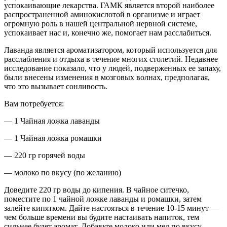
успокаивающие лекарства. ГАМК является второй наиболее
распространенной аминокислотой в организме и играет
огромную роль в нашей центральной нервной системе,
успокаивает нас и, конечно же, помогает нам расслабиться.
Лаванда является ароматизатором, который используется для
расслабления и отдыха в течение многих столетий. Недавнее
исследование показало, что у людей, подверженных ее запаху,
были внесены изменения в мозговых волнах, предполагая,
что это вызывает сонливость.
Вам потребуется:
— 1 Чайная ложка лаванды
— 1 Чайная ложка ромашки
— 220 гр горячей воды
— молоко по вкусу (по желанию)
Доведите 220 гр воды до кипения. В чайное ситечко,
поместите по 1 чайной ложке лаванды и ромашки, затем
залейте кипятком. Дайте настояться в течение 10-15 минут —
чем больше времени вы будите настаивать напиток, тем
сильнее будет аромат. Добавьте молоко или мед по вкусу.