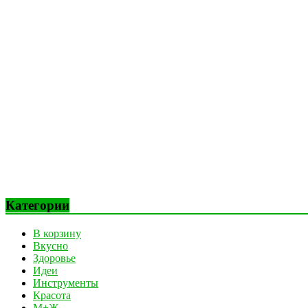
Категории
В корзину
Вкусно
Здоровье
Идеи
Инструменты
Красота
М+Ж