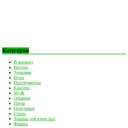
Категории
В корзину
Вкусно
Здоровье
Идеи
Инструменты
Красота
М+Ж
Обаяние
Пауза
Похудение
Стиль
Товары для взрослых
Фишка