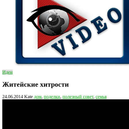
Идеи
Житейские хитрости
24.06.2014
Kate
дом
,
поделки
,
полезный совет
,
семья