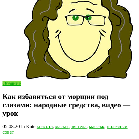
Обаяние
Как избавиться от морщин под
глазами: народные средства, видео —
урок
05.08.2015
Kate
красота
,
маски для тела
,
массаж
,
полезный
совет